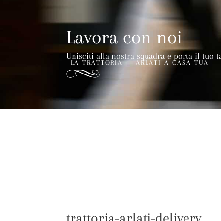
Lavora con noi
Unisciti alla nostra squadra e porta il tuo t
LA TRATTORIA
ARLATI A CASA TUA
trattoria-arlati-delivery