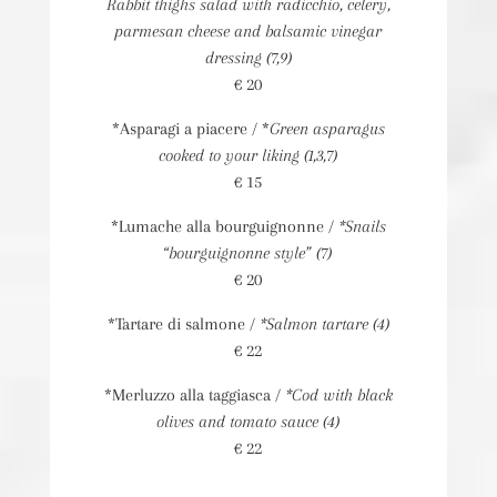
Rabbit thighs salad with radicchio, celery,
parmesan cheese and balsamic vinegar
dressing (7,9)
€ 20
*Asparagi a piacere / *
Green asparagus
cooked to your liking (1,3,7)
€ 15
*Lumache alla bourguignonne /
*Snails
“bourguignonne style” (7)
€ 20
*Tartare di salmone /
*Salmon tartare (4)
€ 22
*Merluzzo alla taggiasca /
*Cod with black
olives and tomato sauce (4)
€ 22