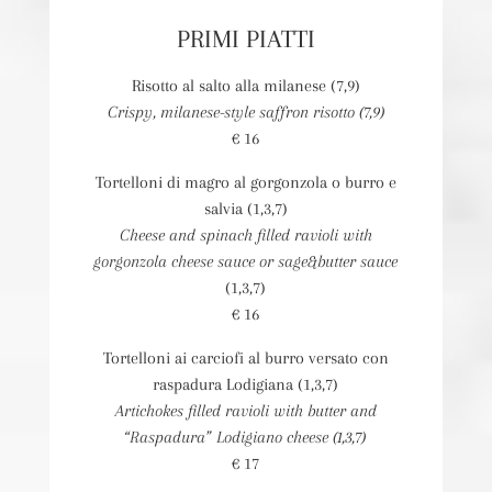
PRIMI PIATTI
Risotto al salto alla milanese (7,9)
Crispy, milanese-style saffron risotto (7,9)
€ 16
Tortelloni di magro al gorgonzola o burro e
salvia (1,3,7)
Cheese and spinach filled ravioli with
gorgonzola cheese sauce or sage&butter sauce
(1,3,7)
€ 16
Tortelloni ai carciofi al burro versato con
raspadura Lodigiana (1,3,7)
Artichokes filled ravioli with butter and
“Raspadura” Lodigiano cheese (1,3,7)
€ 17