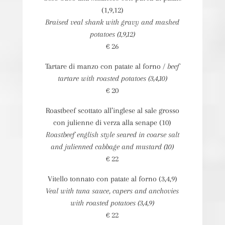
(1,9,12)
Braised veal shank with gravy and mashed
potatoes (1,9,12)
€ 26
Tartare di manzo con patate al forno /
beef
tartare with roasted potatoes (3,4,10)
€ 20
Roastbeef scottato all’inglese al sale grosso
con julienne di verza alla senape (10)
Roastbeef english style seared in coarse salt
and julienned cabbage and mustard (10)
€ 22
Vitello tonnato con patate al forno (3,4,9)
Veal with tuna sauce, capers and anchovies
with roasted potatoes (3,4,9)
€ 22