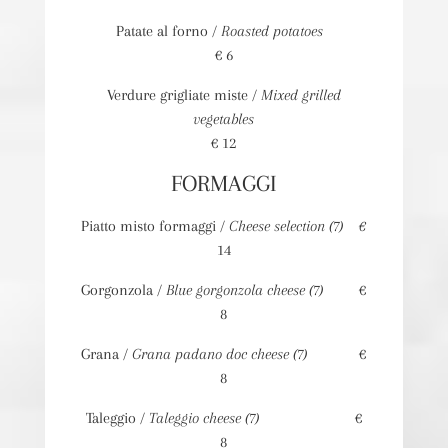
Patate al forno /
Roasted potatoes
€ 6
Verdure grigliate miste /
Mixed grilled
vegetables
€ 12
FORMAGGI
Piatto misto formaggi /
Cheese selection (7)
€
14
Gorgonzola /
Blue gorgonzola cheese (7)
€
8
Grana /
Grana padano doc cheese (7)
€
8
Taleggio /
Taleggio cheese (7)
€
8