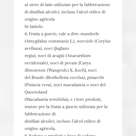
a) siero di latte utilizzato per la fabbricazione
di distillati alcolici, incluso l’alcol etilico di
origine agricola
b) lattiolo
8. Frutta a guscio, vale a dire: mandorle
(Amygdalus communis L.), nocciole (Corylus
avellana), noci (Juglans
regia), noci di acagiù (Anacardium
occidentale), noci di pecam [Carya
illinoiensis (Wangenh.) K. Koch], noci
del Brasile (Bertholletia excelsa), pistacchi
(Pistacia vera), noci macadamia o noci del
Queensland
(Macadamia ternifolia), e i loro prodotti,
tranne per la frutta a guscio utilizzata per la
fabbricazione di
distillati alcolici, incluso l’alcol etilico di
origine agricola.
9. Sedano e prodotti a base di sedano