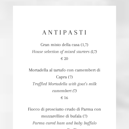
A N T I P A S T I
Gran misto della casa (1,7)
House selection of mixed starters (1,7)
€ 20
Mortadella al tartufo con camembert di
Capra (7)
Truffled Mortadella with goat’s milk
camembert (7)
€ 16
Fiocco di prosciutto crudo di Parma con
mozzarelline di bufala (7)
Parma cured ham and baby buffalo