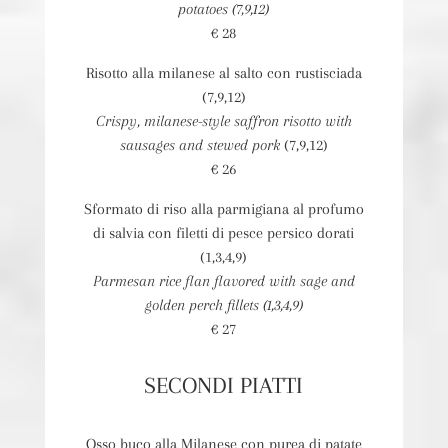
potatoes (7,9,12)
€ 28
Risotto alla milanese al salto con rustisciada
(7,9,12)
Crispy, milanese-style saffron risotto with
sausages and stewed pork
(7,9,12)
€ 26
Sformato di riso alla parmigiana al profumo
di salvia con filetti di pesce persico dorati
(1,3,4,9)
Parmesan rice flan flavored with sage and
golden perch fillets (1,3,4,9)
€ 27
SECONDI PIATTI
Osso buco alla Milanese con purea di patate