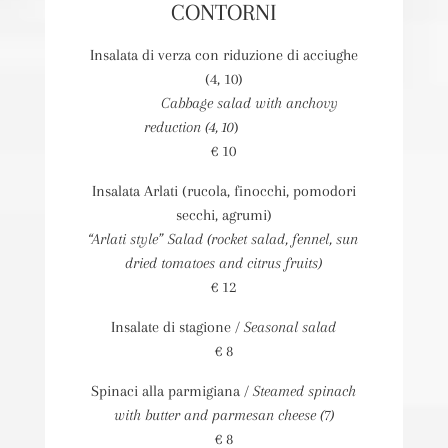
CONTORNI
Insalata di verza con riduzione di acciughe
(4, 10)
Cabbage salad with anchovy
reduction (4, 10
)
€ 10
Insalata Arlati (rucola, finocchi, pomodori
secchi, agrumi)
“Arlati style” Salad (rocket salad, fennel, sun
dried tomatoes and citrus fruits)
€ 12
Insalate di stagione /
Seasonal salad
€ 8
Spinaci alla parmigiana /
Steamed spinach
with butter and parmesan cheese (7)
€ 8