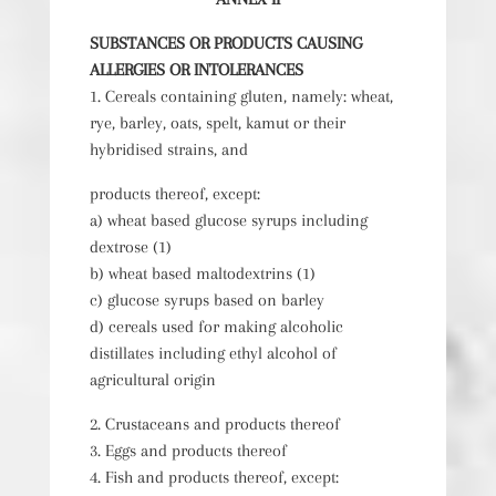
SUBSTANCES OR PRODUCTS CAUSING
ALLERGIES OR INTOLERANCES
1. Cereals containing gluten, namely: wheat,
rye, barley, oats, spelt, kamut or their
hybridised strains, and
products thereof, except:
a) wheat based glucose syrups including
dextrose (1)
b) wheat based maltodextrins (1)
c) glucose syrups based on barley
d) cereals used for making alcoholic
distillates including ethyl alcohol of
agricultural origin
2. Crustaceans and products thereof
3. Eggs and products thereof
4. Fish and products thereof, except: