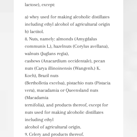
lactose), except:
a) whey used for making alcoholic distillates
including ethyl alcohol of agricultural origin
b) lactitol.
8. Nuts, namely: almonds (Amygdalus
communis L.), hazelnuts (Corylus avellana),
walnuts (Juglans regia),
cashews (Anacardium occidentale), pecan
nuts (Carya illinoinensis (Wangenh.) K.
Koch), Brazil nuts
(Bertholletia excelsa), pistachio nuts (Pistacia
vera), macadamia or Queensland nuts
(Macadamia
ternifolia), and products thereof, except for
nuts used for making alcoholic distillates
including ethyl
alcohol of agricultural origin.
9. Celery and products thereof.