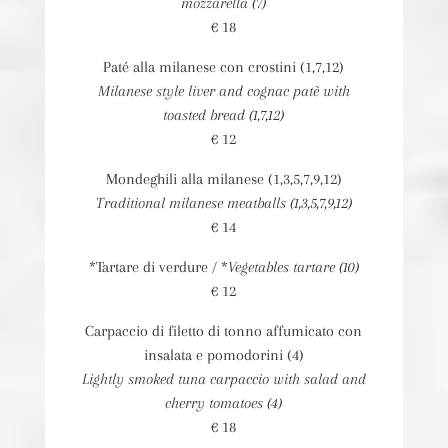
mozzarella (7)
€ 18
Paté alla milanese con crostini (1,7,12)
Milanese style liver and cognac patè with
toasted bread (1,7,12)
€ 12
Mondeghili alla milanese (1,3,5,7,9,12)
Traditional milanese meatballs (1,3,5,7,9,12)
€ 14
*Tartare di verdure / *
Vegetables tartare (10)
€ 12
Carpaccio di filetto di tonno affumicato con
insalata e pomodorini (4)
Lightly smoked tuna carpaccio with salad and
cherry tomatoes (4)
€ 18