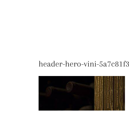
LA TRATTORIA
ARLATI A CASA TUA
header-hero-vini-5a7c81f