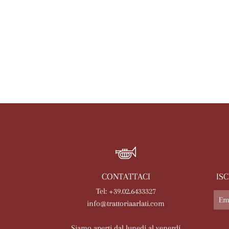
CONTATTACI
IS
Tel: +39.02.6433327
info@trattoriaarlati.com
Siamo aperti dal lunedí al venerdí