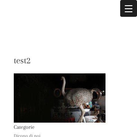
test2
Categorie
Dicono di noi