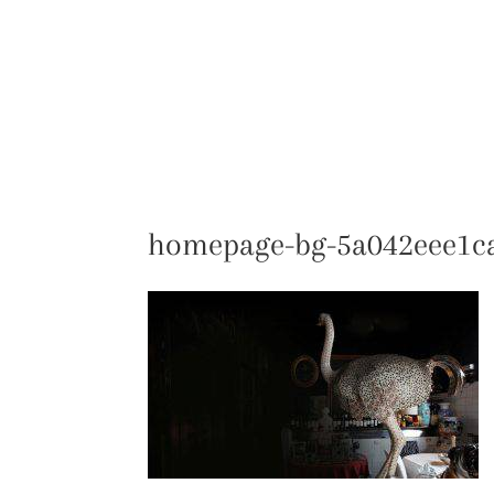
LA TRATTORIA
ARLATI A CASA TUA
homepage-bg-5a042eee1c