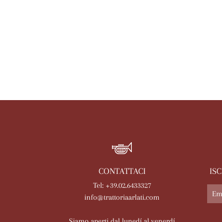
CONTATTACI
IS
Tel: +39.02.6433327
info@trattoriaarlati.com
Siamo aperti dal lunedí al venerdí