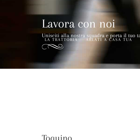
Lavora con noi
Unisciti alla nostra squadra e porta il tuo t
LA TRATTORIA
ARLATI A CASA TUA
Toquino