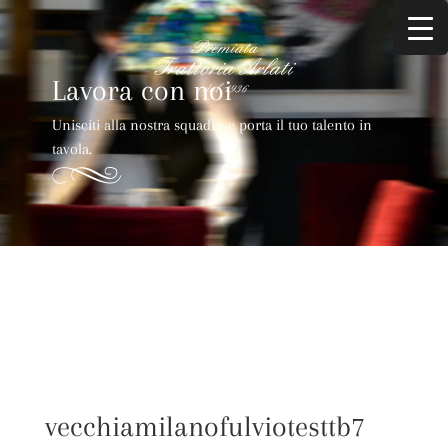
Lavora con noi
Unisciti alla nostra squadra e porta il tuo talento in
tavola.
vecchiamilanofulviotesttb7