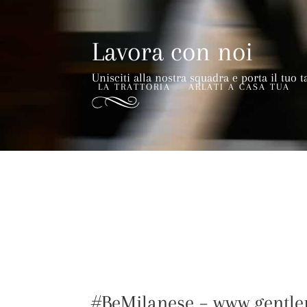
Lavora con noi
Unisciti alla nostra squadra e porta il tuo t
LA TRATTORIA
ARLATI A CASA TUA
#BeMilanese – www.gentl