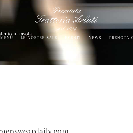
alento in tavola.
MENÙ
LE NOSTRE SALE
EVENTI
NEWS
PRENOTA 
emensweardaily.com