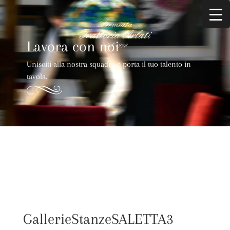
Lavora con noi
Unisciti alla nostra squadra e porta il tuo talento in
tavola.
GallerieStanzeSALETTA3