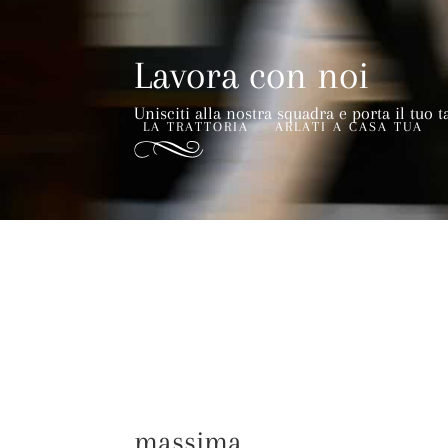
Lavora con noi
Unisciti alla nostra squadra e porta il tuo t
LA TRATTORIA
ARLATI A CASA TUA
massima