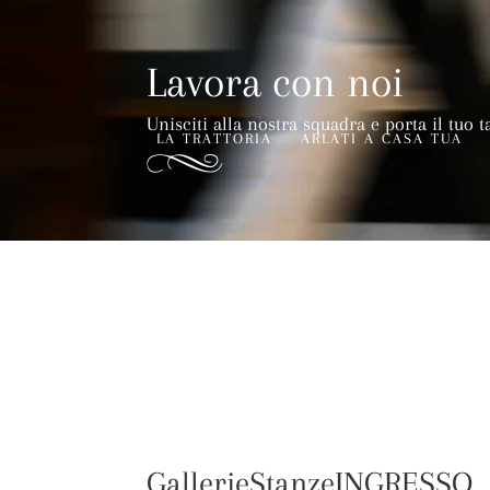
Lavora con noi
Unisciti alla nostra squadra e porta il tuo t
LA TRATTORIA
ARLATI A CASA TUA
GallerieStanzeINGRESSO