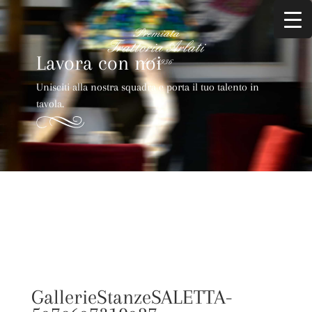
Lavora con noi
Unisciti alla nostra squadra e porta il tuo talento in
tavola.
GallerieStanzeSALETTA-